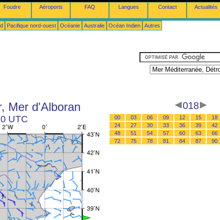
Foudre
Aéroports
FAQ
Langues
Contact
Actualités
ud
Pacifique nord-ouest
Océanie
Australie
Océan Indien
Autres
r, Mer d'Alboran
018
 00 UTC
00
03
06
09
12
15
18
24
27
30
33
36
39
42
48
51
54
57
60
63
66
72
75
78
81
84
87
90