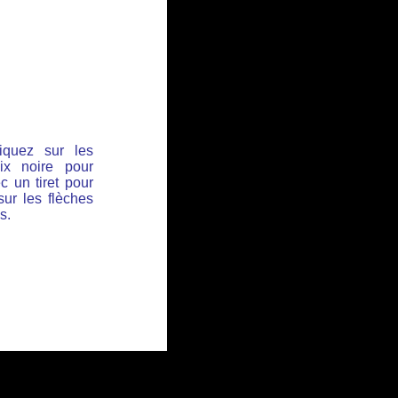
iquez sur les
ix noire pour
c un tiret pour
sur les flèches
s.