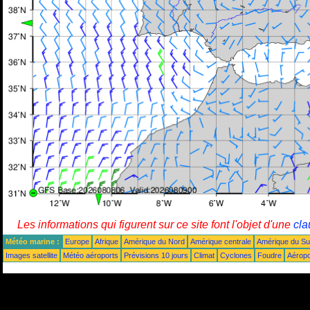
Les informations qui figurent sur ce site font l'objet d'une
cla
Météo marine :
Europe
Afrique
Amérique du Nord
Amérique centrale
Amérique du S
Images satellite
Météo aéroports
Prévisions 10 jours
Climat
Cyclones
Foudre
Aéropo