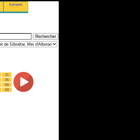
A propos
21
45
69
93