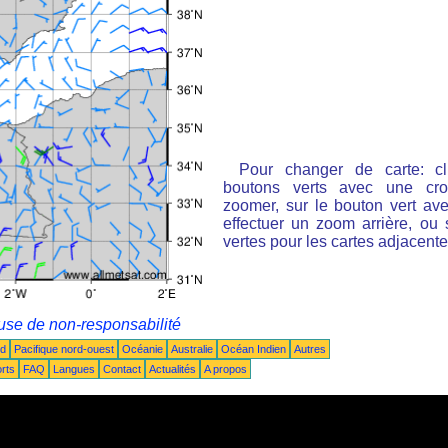
Pour changer de carte: cl
boutons verts avec une cro
zoomer, sur le bouton vert ave
effectuer un zoom arrière, ou 
vertes pour les cartes adjacente
use de non-responsabilité
ud
Pacifique nord-ouest
Océanie
Australie
Océan Indien
Autres
rts
FAQ
Langues
Contact
Actualités
A propos