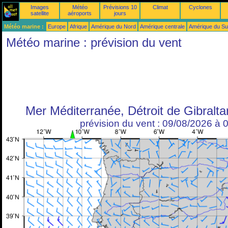
Images
Météo
Prévisions 10
Climat
Cyclones
satellite
aéroports
jours
Météo marine :
Europe
Afrique
Amérique du Nord
Amérique centrale
Amérique du S
Météo marine : prévision du vent
Mer Méditerranée, Détroit de Gibralta
prévision du vent : 09/08/2026 à