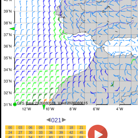
021
00
03
06
09
12
15
18
21
24
27
30
33
36
39
42
45
48
51
54
57
60
63
66
69