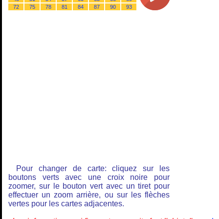
72
75
78
81
84
87
90
93
Pour changer de carte: cliquez sur les
boutons verts avec une croix noire pour
zoomer, sur le bouton vert avec un tiret pour
effectuer un zoom arrière, ou sur les flèches
vertes pour les cartes adjacentes.