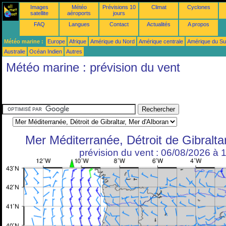
Images
Météo
Prévisions 10
Climat
Cyclones
satellite
aéroports
jours
FAQ
Langues
Contact
Actualités
A propos
Météo marine :
Europe
Afrique
Amérique du Nord
Amérique centrale
Amérique du S
Australie
Océan Indien
Autres
Météo marine : prévision du vent
Mer Méditerranée, Détroit de Gibralta
prévision du vent : 06/08/2026 à