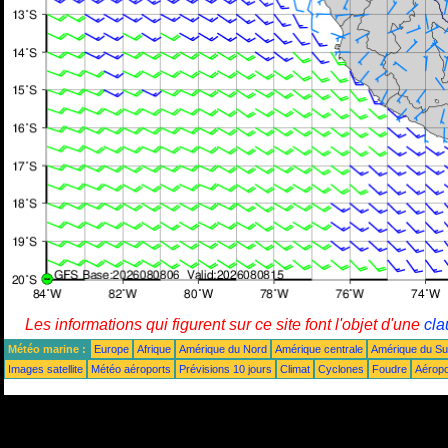
Les informations qui figurent sur ce site font l'objet d'une
cla
Météo marine :
Europe
Afrique
Amérique du Nord
Amérique centrale
Amérique du S
Images satellite
Météo aéroports
Prévisions 10 jours
Climat
Cyclones
Foudre
Aéropo