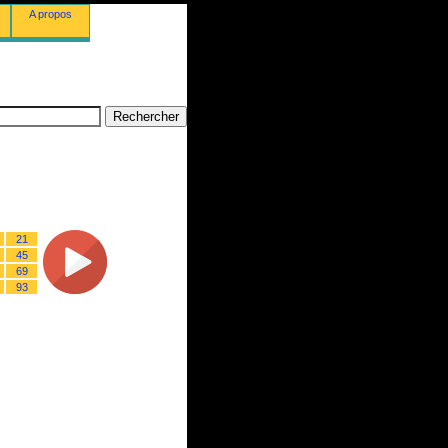
A propos
21
45
69
93