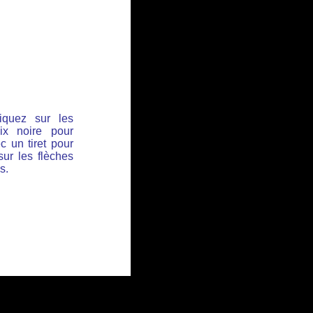
iquez sur les
ix noire pour
c un tiret pour
sur les flèches
s.