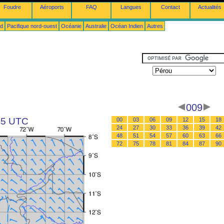
Foudre
Aéroports
FAQ
Langues
Contact
Actualités
ud
Pacifique nord-ouest
Océanie
Australie
Océan Indien
Autres
009
 15 UTC
00
03
06
09
12
15
18
24
27
30
33
36
39
42
48
51
54
57
60
63
66
72
75
78
81
84
87
90