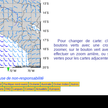
Pour changer de carte: cl
boutons verts avec une cro
zoomer, sur le bouton vert ave
effectuer un zoom arrière, ou 
vertes pour les cartes adjacente
use de non-responsabilité
ud
Pacifique nord-ouest
Océanie
Australie
Océan Indien
Autres
rts
FAQ
Langues
Contact
Actualités
A propos