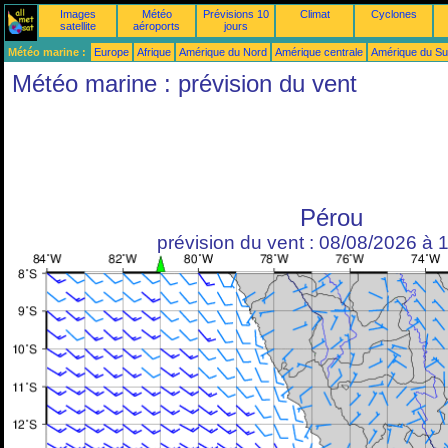
Images
Météo
Prévisions 10
Climat
Cyclones
satellite
aéroports
jours
Météo marine :
Europe
Afrique
Amérique du Nord
Amérique centrale
Amérique du S
Météo marine : prévision du vent
Pérou
prévision du vent : 08/08/2026 à