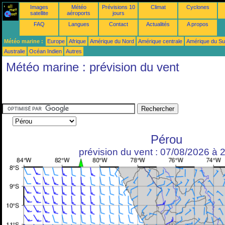
Images
Météo
Prévisions 10
Climat
Cyclones
satellite
aéroports
jours
FAQ
Langues
Contact
Actualités
A propos
Météo marine :
Europe
Afrique
Amérique du Nord
Amérique centrale
Amérique du S
Australie
Océan Indien
Autres
Météo marine : prévision du vent
Pérou
prévision du vent : 07/08/2026 à