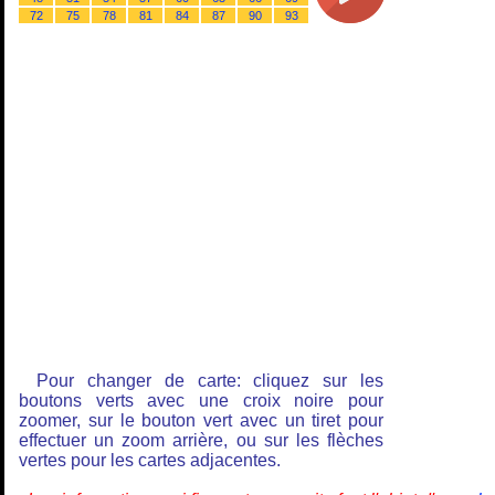
72
75
78
81
84
87
90
93
Pour changer de carte: cliquez sur les
boutons verts avec une croix noire pour
zoomer, sur le bouton vert avec un tiret pour
effectuer un zoom arrière, ou sur les flèches
vertes pour les cartes adjacentes.