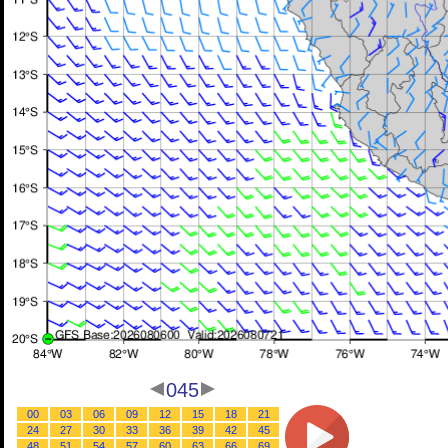
045
00
03
06
09
12
15
18
21
24
27
30
33
36
39
42
45
48
51
54
57
60
63
66
69