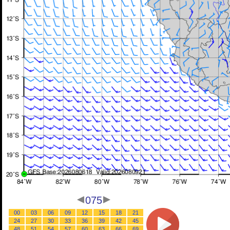
075
00
03
06
09
12
15
18
21
24
27
30
33
36
39
42
45
48
51
54
57
60
63
66
69