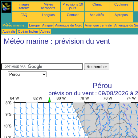
Images
Météo
Prévisions 10
Climat
Cyclones
satellite
aéroports
jours
FAQ
Langues
Contact
Actualités
A propos
Météo marine :
Europe
Afrique
Amérique du Nord
Amérique centrale
Amérique du S
Australie
Océan Indien
Autres
Météo marine : prévision du vent
Pérou
prévision du vent : 09/08/2026 à