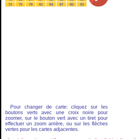
72
75
78
81
84
87
90
93
Pour changer de carte: cliquez sur les
boutons verts avec une croix noire pour
zoomer, sur le bouton vert avec un tiret pour
effectuer un zoom arrière, ou sur les flèches
vertes pour les cartes adjacentes.