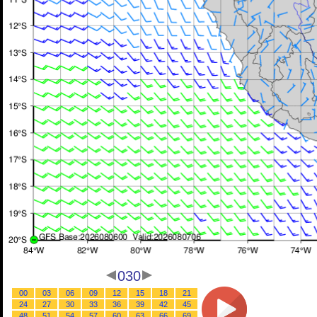
030
00
03
06
09
12
15
18
21
24
27
30
33
36
39
42
45
48
51
54
57
60
63
66
69