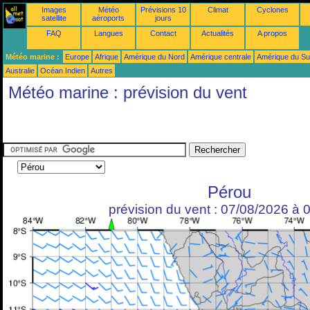
Images
Météo
Prévisions 10
Climat
Cyclones
satellite
aéroports
jours
FAQ
Langues
Contact
Actualités
A propos
Météo marine :
Europe
Afrique
Amérique du Nord
Amérique centrale
Amérique du S
Australie
Océan Indien
Autres
Météo marine : prévision du vent
Pérou
prévision du vent : 07/08/2026 à