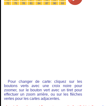
72
75
78
81
84
87
90
93
Pour changer de carte: cliquez sur les
boutons verts avec une croix noire pour
zoomer, sur le bouton vert avec un tiret pour
effectuer un zoom arrière, ou sur les flèches
vertes pour les cartes adjacentes.