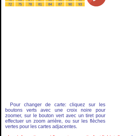
72
75
78
81
84
87
90
93
Pour changer de carte: cliquez sur les
boutons verts avec une croix noire pour
zoomer, sur le bouton vert avec un tiret pour
effectuer un zoom arrière, ou sur les flèches
vertes pour les cartes adjacentes.