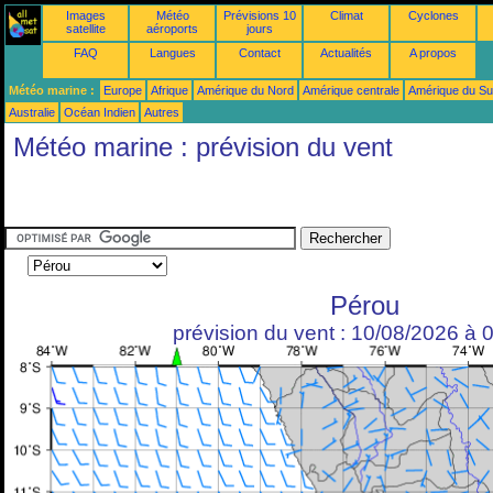
Images
Météo
Prévisions 10
Climat
Cyclones
satellite
aéroports
jours
FAQ
Langues
Contact
Actualités
A propos
Météo marine :
Europe
Afrique
Amérique du Nord
Amérique centrale
Amérique du S
Australie
Océan Indien
Autres
Météo marine : prévision du vent
Pérou
prévision du vent : 10/08/2026 à