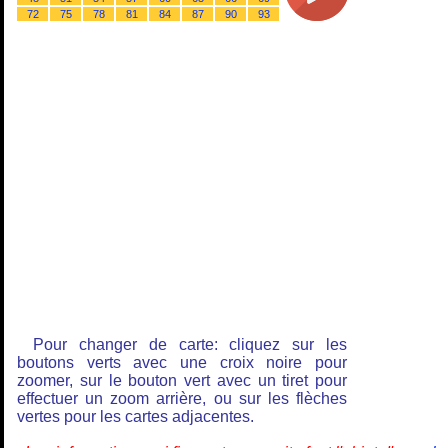
72
75
78
81
84
87
90
93
Pour changer de carte: cliquez sur les
boutons verts avec une croix noire pour
zoomer, sur le bouton vert avec un tiret pour
effectuer un zoom arrière, ou sur les flèches
vertes pour les cartes adjacentes.