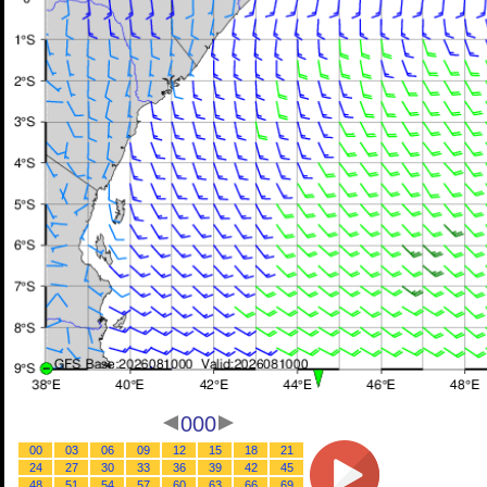
000
00
03
06
09
12
15
18
21
24
27
30
33
36
39
42
45
48
51
54
57
60
63
66
69