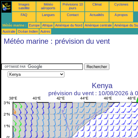
Images
Météo
Prévisions 10
Climat
Cyclones
satellite
aéroports
jours
FAQ
Langues
Contact
Actualités
A propos
Météo marine :
Europe
Afrique
Amérique du Nord
Amérique centrale
Amérique du S
Australie
Océan Indien
Autres
Météo marine : prévision du vent
Kenya
prévision du vent : 10/08/2026 à