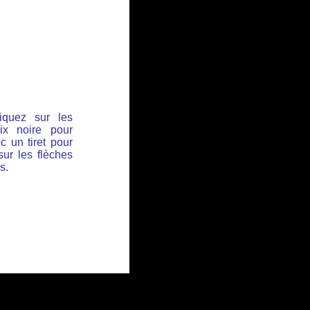
iquez sur les
ix noire pour
c un tiret pour
sur les flèches
s.