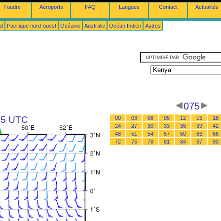
Foudre
Aéroports
FAQ
Langues
Contact
Actualités
ud
Pacifique nord-ouest
Océanie
Australie
Océan Indien
Autres
075
 15 UTC
00
03
06
09
12
15
18
24
27
30
33
36
39
42
48
51
54
57
60
63
66
72
75
78
81
84
87
90