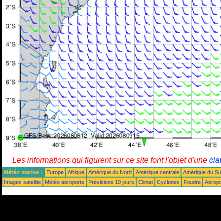
Les informations qui figurent sur ce site font l'objet d'une
cla
Météo marine :
Europe
Afrique
Amérique du Nord
Amérique centrale
Amérique du S
Images satellite
Météo aéroports
Prévisions 10 jours
Climat
Cyclones
Foudre
Aéropo