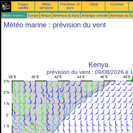
Images
Météo
Prévisions 10
Climat
Cyclones
satellite
aéroports
jours
Météo marine :
Europe
Afrique
Amérique du Nord
Amérique centrale
Amérique du S
Météo marine : prévision du vent
Kenya
prévision du vent : 09/08/2026 à