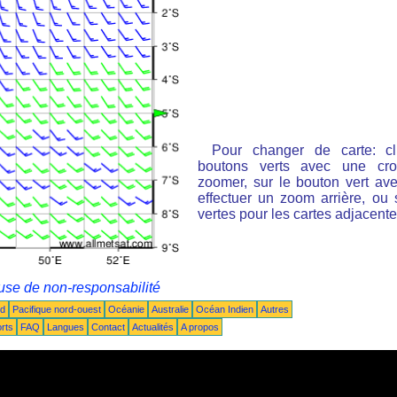
Pour changer de carte: cl
boutons verts avec une cro
zoomer, sur le bouton vert ave
effectuer un zoom arrière, ou 
vertes pour les cartes adjacente
use de non-responsabilité
ud
Pacifique nord-ouest
Océanie
Australie
Océan Indien
Autres
rts
FAQ
Langues
Contact
Actualités
A propos