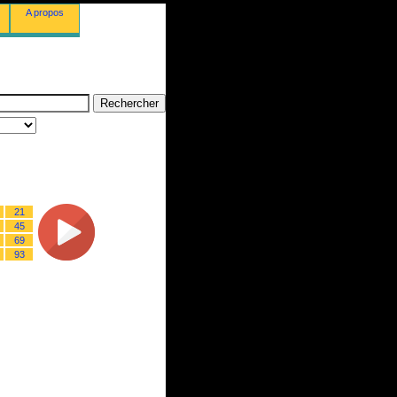
A propos
21
45
69
93