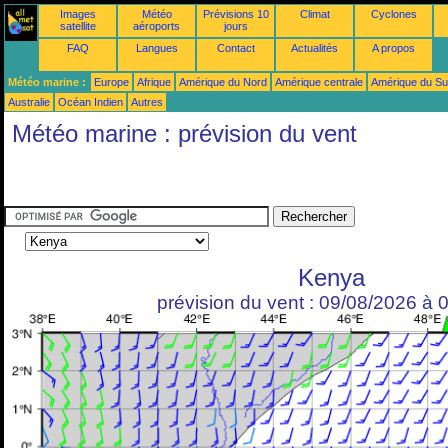
Images
Météo
Prévisions 10
Climat
Cyclones
satellite
aéroports
jours
FAQ
Langues
Contact
Actualités
A propos
Météo marine :
Europe
Afrique
Amérique du Nord
Amérique centrale
Amérique du S
Australie
Océan Indien
Autres
Météo marine : prévision du vent
Kenya
prévision du vent : 09/08/2026 à