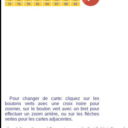
72
75
78
81
84
87
90
93
Pour changer de carte: cliquez sur les
boutons verts avec une croix noire pour
zoomer, sur le bouton vert avec un tiret pour
effectuer un zoom arrière, ou sur les flèches
vertes pour les cartes adjacentes.