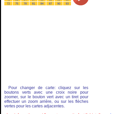
72
75
78
81
84
87
90
93
Pour changer de carte: cliquez sur les
boutons verts avec une croix noire pour
zoomer, sur le bouton vert avec un tiret pour
effectuer un zoom arrière, ou sur les flèches
vertes pour les cartes adjacentes.