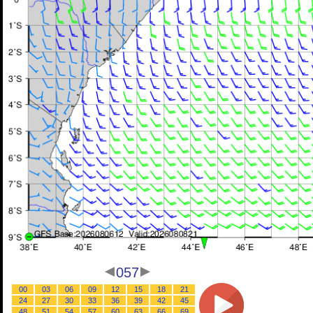
057
00
03
06
09
12
15
18
21
24
27
30
33
36
39
42
45
48
51
54
57
60
63
66
69