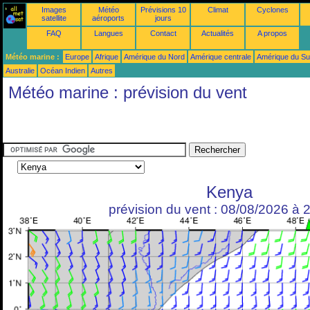
Images
Météo
Prévisions 10
Climat
Cyclones
satellite
aéroports
jours
FAQ
Langues
Contact
Actualités
A propos
Météo marine :
Europe
Afrique
Amérique du Nord
Amérique centrale
Amérique du S
Australie
Océan Indien
Autres
Météo marine : prévision du vent
Kenya
prévision du vent : 08/08/2026 à