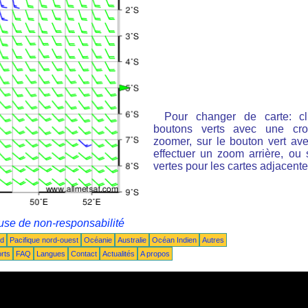
Pour changer de carte: cl
boutons verts avec une cro
zoomer, sur le bouton vert ave
effectuer un zoom arrière, ou 
vertes pour les cartes adjacente
use de non-responsabilité
ud
Pacifique nord-ouest
Océanie
Australie
Océan Indien
Autres
rts
FAQ
Langues
Contact
Actualités
A propos