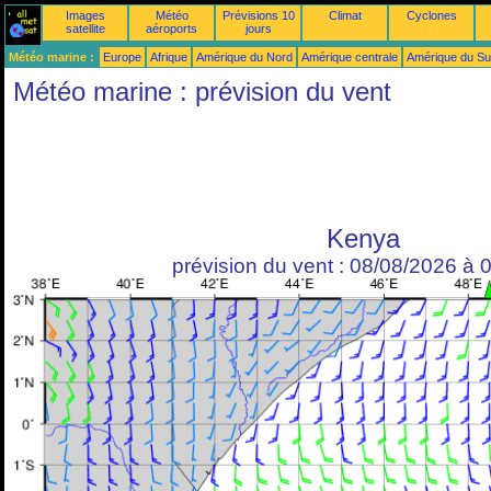
Images
Météo
Prévisions 10
Climat
Cyclones
satellite
aéroports
jours
Météo marine :
Europe
Afrique
Amérique du Nord
Amérique centrale
Amérique du S
Météo marine : prévision du vent
Kenya
prévision du vent : 08/08/2026 à