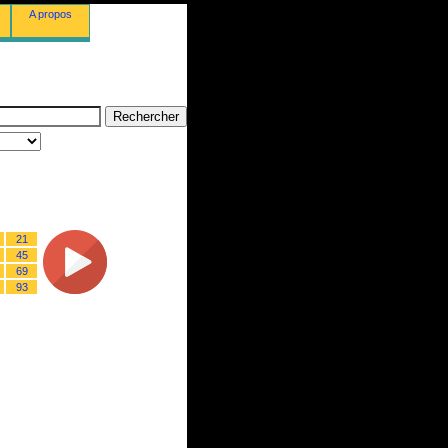
A propos
21
45
69
93