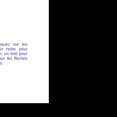
iquez sur les
ix noire pour
c un tiret pour
sur les flèches
s.