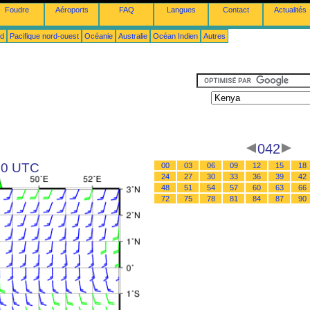
Foudre
Aéroports
FAQ
Langues
Contact
Actualités
ud
Pacifique nord-ouest
Océanie
Australie
Océan Indien
Autres
042
 00 UTC
00
03
06
09
12
15
18
24
27
30
33
36
39
42
48
51
54
57
60
63
66
72
75
78
81
84
87
90