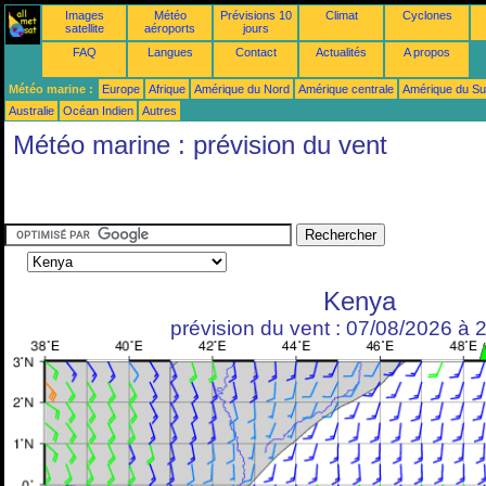
Images
Météo
Prévisions 10
Climat
Cyclones
satellite
aéroports
jours
FAQ
Langues
Contact
Actualités
A propos
Météo marine :
Europe
Afrique
Amérique du Nord
Amérique centrale
Amérique du S
Australie
Océan Indien
Autres
Météo marine : prévision du vent
Kenya
prévision du vent : 07/08/2026 à