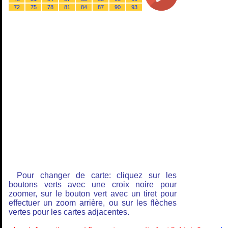
72
75
78
81
84
87
90
93
Pour changer de carte: cliquez sur les
boutons verts avec une croix noire pour
zoomer, sur le bouton vert avec un tiret pour
effectuer un zoom arrière, ou sur les flèches
vertes pour les cartes adjacentes.