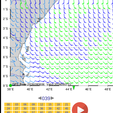
039
00
03
06
09
12
15
18
21
24
27
30
33
36
39
42
45
48
51
54
57
60
63
66
69