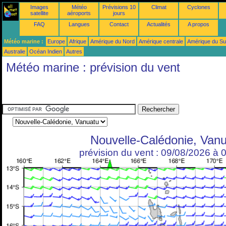
Images
Météo
Prévisions 10
Climat
Cyclones
satellite
aéroports
jours
FAQ
Langues
Contact
Actualités
A propos
Météo marine :
Europe
Afrique
Amérique du Nord
Amérique centrale
Amérique du S
Australie
Océan Indien
Autres
Météo marine : prévision du vent
Nouvelle-Calédonie, Van
prévision du vent : 09/08/2026 à