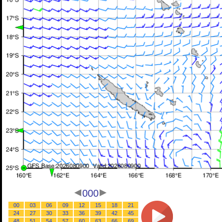
000
00
03
06
09
12
15
18
21
24
27
30
33
36
39
42
45
48
51
54
57
60
63
66
69