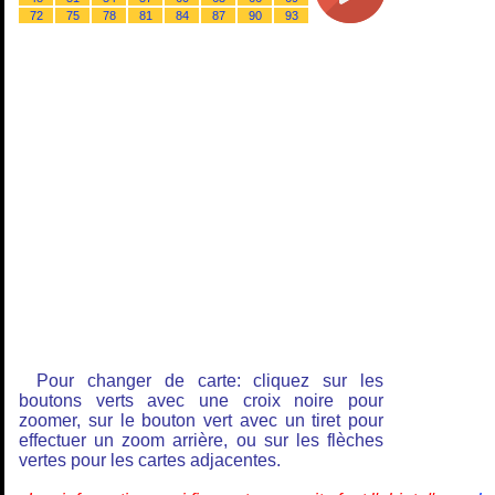
72
75
78
81
84
87
90
93
Pour changer de carte: cliquez sur les
boutons verts avec une croix noire pour
zoomer, sur le bouton vert avec un tiret pour
effectuer un zoom arrière, ou sur les flèches
vertes pour les cartes adjacentes.