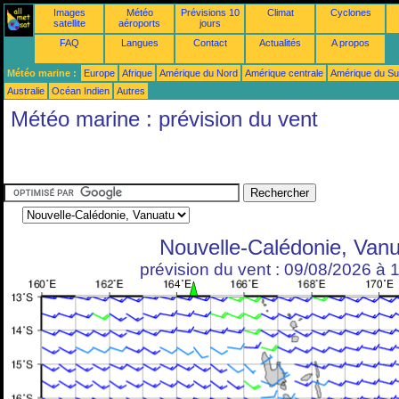
Images
Météo
Prévisions 10
Climat
Cyclones
satellite
aéroports
jours
FAQ
Langues
Contact
Actualités
A propos
Météo marine :
Europe
Afrique
Amérique du Nord
Amérique centrale
Amérique du S
Australie
Océan Indien
Autres
Météo marine : prévision du vent
Nouvelle-Calédonie, Van
prévision du vent : 09/08/2026 à