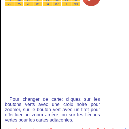
72
75
78
81
84
87
90
93
Pour changer de carte: cliquez sur les
boutons verts avec une croix noire pour
zoomer, sur le bouton vert avec un tiret pour
effectuer un zoom arrière, ou sur les flèches
vertes pour les cartes adjacentes.