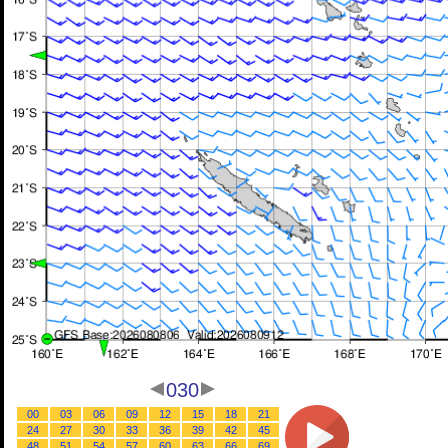
030
00
03
06
09
12
15
18
21
24
27
30
33
36
39
42
45
48
51
54
57
60
63
66
69