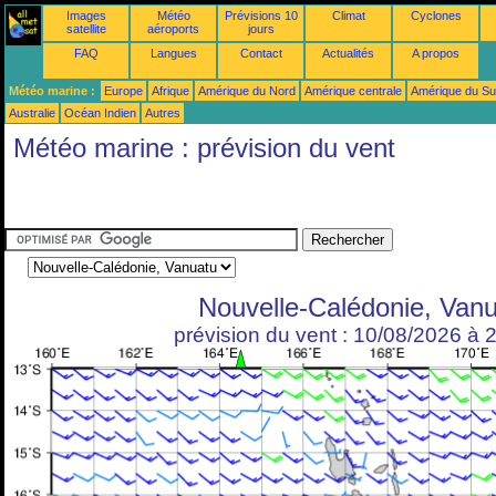
Images
Météo
Prévisions 10
Climat
Cyclones
satellite
aéroports
jours
FAQ
Langues
Contact
Actualités
A propos
Météo marine :
Europe
Afrique
Amérique du Nord
Amérique centrale
Amérique du S
Australie
Océan Indien
Autres
Météo marine : prévision du vent
Nouvelle-Calédonie, Van
prévision du vent : 10/08/2026 à