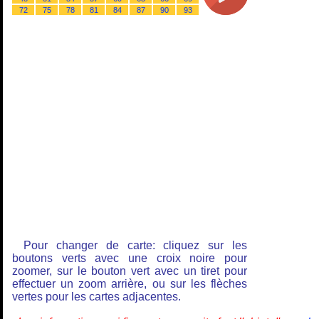
72
75
78
81
84
87
90
93
Pour changer de carte: cliquez sur les
boutons verts avec une croix noire pour
zoomer, sur le bouton vert avec un tiret pour
effectuer un zoom arrière, ou sur les flèches
vertes pour les cartes adjacentes.