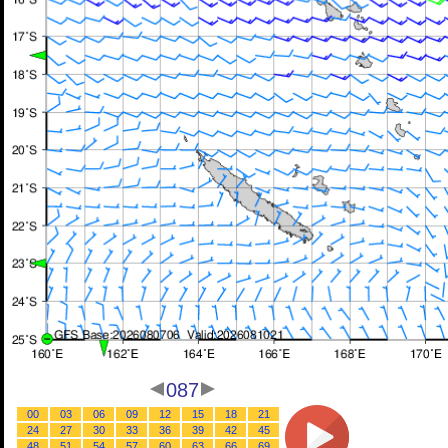
087
00
03
06
09
12
15
18
21
24
27
30
33
36
39
42
45
48
51
54
57
60
63
66
69