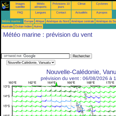
Images
Météo
Prévisions 10
Climat
Cyclones
satellite
aéroports
jours
FAQ
Langues
Contact
Actualités
A propos
Météo marine :
Europe
Afrique
Amérique du Nord
Amérique centrale
Amérique du S
Australie
Océan Indien
Autres
Météo marine : prévision du vent
Nouvelle-Calédonie, Van
prévision du vent : 06/08/2026 à