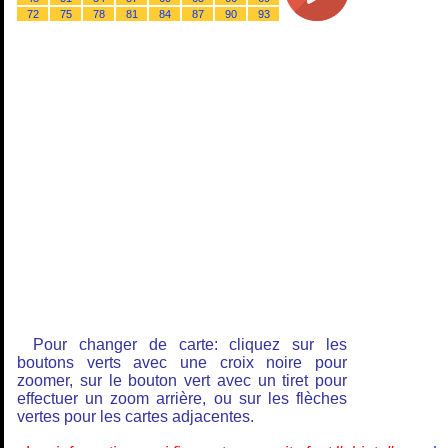
72
75
78
81
84
87
90
93
Pour changer de carte: cliquez sur les
boutons verts avec une croix noire pour
zoomer, sur le bouton vert avec un tiret pour
effectuer un zoom arrière, ou sur les flèches
vertes pour les cartes adjacentes.