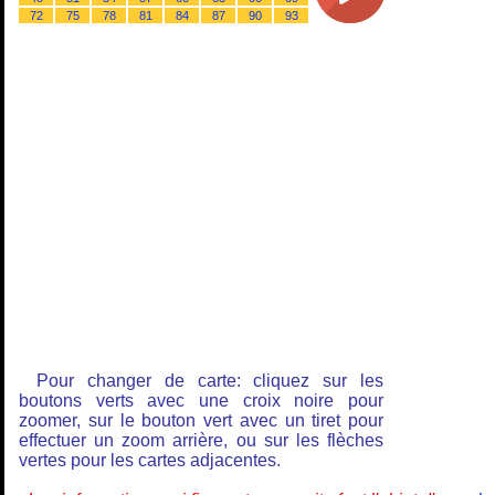
72
75
78
81
84
87
90
93
Pour changer de carte: cliquez sur les
boutons verts avec une croix noire pour
zoomer, sur le bouton vert avec un tiret pour
effectuer un zoom arrière, ou sur les flèches
vertes pour les cartes adjacentes.