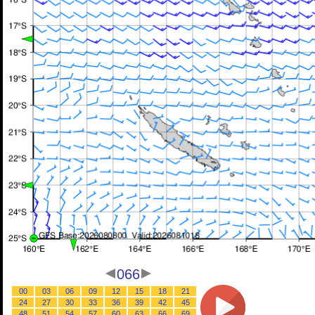
066
00
03
06
09
12
15
18
21
24
27
30
33
36
39
42
45
48
51
54
57
60
63
66
69