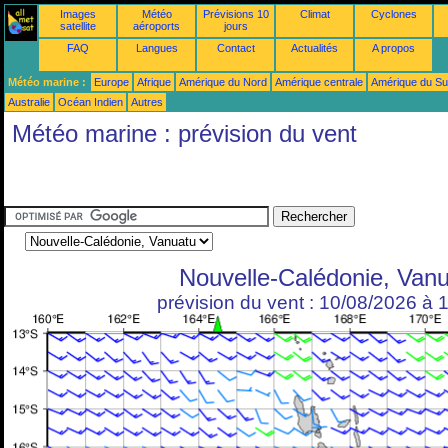
Images
Météo
Prévisions 10
Climat
Cyclones
satellite
aéroports
jours
FAQ
Langues
Contact
Actualités
A propos
Météo marine :
Europe
Afrique
Amérique du Nord
Amérique centrale
Amérique du S
Australie
Océan Indien
Autres
Météo marine : prévision du vent
Nouvelle-Calédonie, Van
prévision du vent : 10/08/2026 à