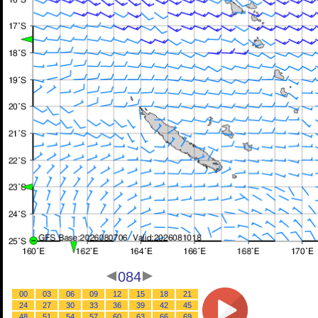
084
00
03
06
09
12
15
18
21
24
27
30
33
36
39
42
45
48
51
54
57
60
63
66
69