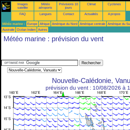
Images
Météo
Prévisions 10
Climat
Cyclones
satellite
aéroports
jours
FAQ
Langues
Contact
Actualités
A propos
Météo marine :
Europe
Afrique
Amérique du Nord
Amérique centrale
Amérique du S
Australie
Océan Indien
Autres
Météo marine : prévision du vent
Nouvelle-Calédonie, Van
prévision du vent : 10/08/2026 à