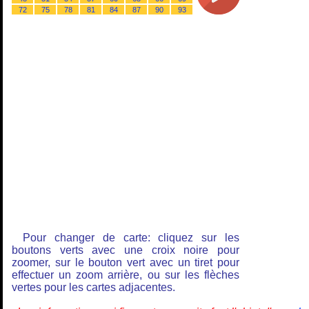
72
75
78
81
84
87
90
93
Pour changer de carte: cliquez sur les
boutons verts avec une croix noire pour
zoomer, sur le bouton vert avec un tiret pour
effectuer un zoom arrière, ou sur les flèches
vertes pour les cartes adjacentes.